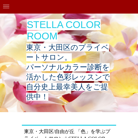
STELLA COLOR
ROOM
東京・大田区のプライベ
ートサロン。
パーソナルカラー診断を
活かした色彩レッスン
で
自分史上最幸美人をご提
供中！
東京・大田区/自由が丘 「色」を学ぶプ