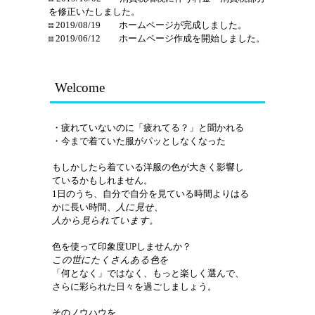
を修正いたしました。
2019/08/19 ホームページが完成しました。
2019/06/12 ホームページ作成を開始しました。
Welcome
・疲れていないのに「疲れてる？」と聞かれる
・
今まで着ていた服がパッとしなくなった
もしかしたら着ている洋服の色が
大きく影響し
ているかもしれません。
1
日のうち、自分で自分を見ている時間より
はる
かに長い時間、
人に見せ、
人から見られています。
色を使って印象度
UP
しませんか？
この世にたくさんある色を
「何となく」ではなく、
もっと楽しく選んで、
さらに彩られた日々を過ごしましょう。
そのノウハウを