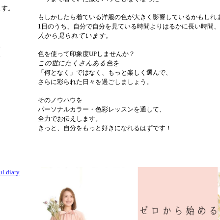
ます。
もしかしたら着ている洋服の色が
大きく影響しているかもしれ
1
日のうち、自分で自分を見ている時間より
はるかに長い時間
人から見られています。
。
色を使って印象度
UP
しませんか？
。
この世にたくさんある色を
「何となく」ではなく、
もっと楽しく選んで、
さらに彩られた日々を過ごしましょう。
そのノウハウを
パーソナルカラー・色彩レッスンを通して、
全力でお伝えします。
きっと、自分をもっと好きになれるはずです！
diary