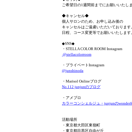
ご希望日の1週間前までにお願いいたし
◆キャンセル◆
個人サロンのため、お申し込み後の
キャンセルはご遠慮いただいております
日程、コース変更等でお願いいたします
◆SNS◆
・STELLA COLOR ROOM Instagram
@stellacolorroom
・プライベートInstagram
@junshinoda
・Marisol Onlineブログ
No.112 junjunのブログ
・アメブロ
カラーコンシェルジュ・junjunのwonderful 
活動場所
・東京都大田区東嶺町
・東京都目黒区自由が丘