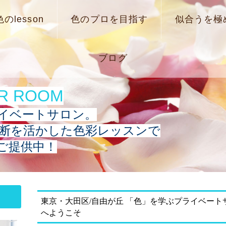
色のlesson
色のプロを目指す
似合うを極
ブログ
OR ROOM
イベートサロン。
断を活かした色彩レッスン
で
ご提供中！
東京・大田区/自由が丘 「色」を学ぶプライベートサロン
へようこそ